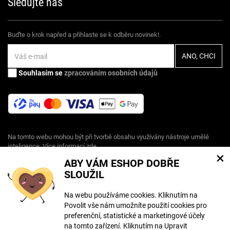
Sledujte nás
Buďte o krok napřed a přihlaste se k odběru novinek!.
Souhlasím se
zpracováním osobních údajů
Na tomto webu mohou být při tvorbě obsahu využívány nástroje umělé
inteligence. Více informací
zde
.
×
ABY VÁM ESHOP DOBŘE
SLOUŽIL
© Copyright ECLIPSERA s.r.o.
Všechna práva vyhrazena
Na webu používáme cookies. Kliknutím na
Povolit vše nám umožníte použití cookies pro
Slovenská verze
preferenční, statistické a marketingové účely
HU
na tomto zařízení. Kliknutím na Upravit
RO