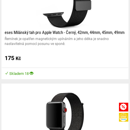
eses Milánský tah pro Apple Watch - Černý, 42mm, 44mm, 45mm, 49mm
Řemínek je opatřen magnetickým upínáním a jeho délka je snadno
nastavitelná pomocí posunu ve sponě.
175
Kč
Skladem 18