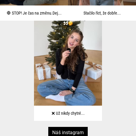
🛑 STOP! Je čas na změnu.Dej...
Stačilo říct, že dobře...
❌ Už nikdy chytré...
Náš instagram