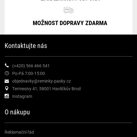
MOŽNOST DOPRAVY ZDARMA
Kontaktujte nás
(+420) 566 466 541
Po-Pá 7:00-15:00
objednavky@reminky-pasky.cz
Termesivy 41, 58001 Havlíčkův Brod
Instagram
O nákupu
Reklamační řád