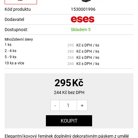
Kód produktu
1530001996
Dodavatel
Dostupnost:
Skladem 5
Množstevní slevy
1 ks
295
Kč s DPH / ks
2 - 4 ks
280
Kč s DPH / ks
5 - 9 ks
266
Kč s DPH / ks
10 ks a více
260
Kč s DPH / ks
295
Kč
244
Kč bez DPH
-
+
Elegantní kovový řemínek doplněný dekorativním páskem z umělé