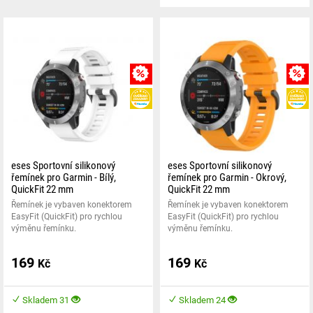
MNOŽSTEVNÍ SLEVA
HEUREKA
eses Sportovní silikonový
eses Sportovní silikonový
řemínek pro Garmin - Bílý,
řemínek pro Garmin - Okrový,
QuickFit 22 mm
QuickFit 22 mm
Řemínek je vybaven konektorem
Řemínek je vybaven konektorem
EasyFit (QuickFit) pro rychlou
EasyFit (QuickFit) pro rychlou
výměnu řemínku.
výměnu řemínku.
169
169
Kč
Kč
Skladem 31
Skladem 24