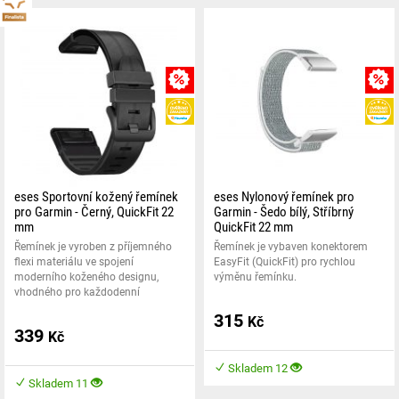
MNOŽSTEVNÍ SLEVA
HEUREKA
eses Sportovní kožený řemínek
eses Nylonový řemínek pro
pro Garmin - Černý, QuickFit 22
Garmin - Šedo bílý, Stříbrný
mm
QuickFit 22 mm
Řemínek je vyroben z příjemného
Řemínek je vybaven konektorem
flexi materiálu ve spojení
EasyFit (QuickFit) pro rychlou
moderního koženého designu,
výměnu řemínku.
vhodného pro každodenní
315
Kč
339
Kč
Skladem 12
Skladem 11