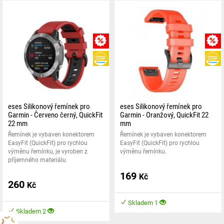
MNOŽSTEVNÍ SLEVA
HEUREKA
eses Silikonový řemínek pro
eses Silikonový řemínek pro
Garmin - Červeno černý, QuickFit
Garmin - Oranžový, QuickFit 22
22 mm
mm
Řemínek je vybaven konektorem
Řemínek je vybaven konektorem
EasyFit (QuickFit) pro rychlou
EasyFit (QuickFit) pro rychlou
výměnu řemínku, je vyroben z
výměnu řemínku.
příjemného materiálu
169
Kč
260
Kč
Skladem 1
Skladem 2