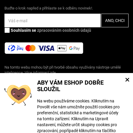
Buďte o krok napřed a přihlaste se k odběru novinek!.
Souhlasím se
zpracováním osobních údajů
Na tomto webu mohou být při tvorbě obsahu využívány nástroje umělé
inteligence. Více informací
zde
.
×
ABY VÁM ESHOP DOBŘE
SLOUŽIL
© Copyright ECLIPSERA s.r.o.
Všechna práva vyhrazena
Na webu používáme cookies. Kliknutím na
Povolit vše nám umožníte použití cookies pro
Slovenská verze
preferenční, statistické a marketingové účely
HU
na tomto zařízení. Kliknutím na Upravit
RO
nastavení, můžete určit skupiny cookies pro
zpracování, popřípadě kliknutím na tlačítko