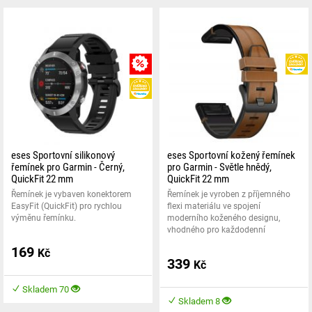
MNOŽSTEVNÍ SLEVA
HEUREKA
eses Sportovní silikonový
eses Sportovní kožený řemínek
řemínek pro Garmin - Černý,
pro Garmin - Světle hnědý,
QuickFit 22 mm
QuickFit 22 mm
Řemínek je vybaven konektorem
Řemínek je vyroben z příjemného
EasyFit (QuickFit) pro rychlou
flexi materiálu ve spojení
výměnu řemínku.
moderního koženého designu,
vhodného pro každodenní
169
Kč
339
Kč
Skladem 70
Skladem 8