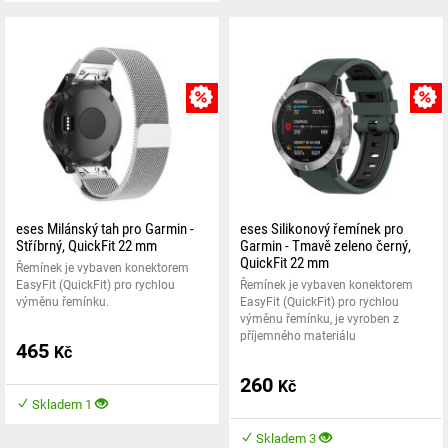
MNOŽSTEVNÍ SLEVA
eses Milánský tah pro Garmin -
eses Silikonový řemínek pro
Stříbrný, QuickFit 22 mm
Garmin - Tmavě zeleno černý,
QuickFit 22 mm
Řemínek je vybaven konektorem
EasyFit (QuickFit) pro rychlou
Řemínek je vybaven konektorem
výměnu řemínku.
EasyFit (QuickFit) pro rychlou
výměnu řemínku, je vyroben z
příjemného materiálu
465
Kč
260
Kč
Skladem 1
Skladem 3