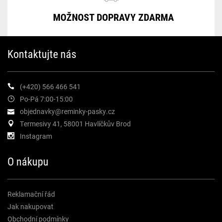
MOŽNOST DOPRAVY ZDARMA
Kontaktujte nás
(+420) 566 466 541
Po-Pá 7:00-15:00
objednavky@reminky-pasky.cz
Termesivy 41, 58001 Havlíčkův Brod
Instagram
O nákupu
Reklamační řád
Jak nakupovat
Obchodní podmínky