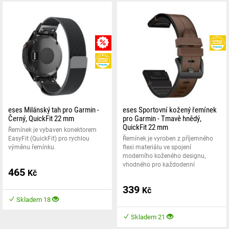
MNOŽSTEVNÍ SLEVA
HEUREKA
eses Milánský tah pro Garmin -
eses Sportovní kožený řemínek
Černý, QuickFit 22 mm
pro Garmin - Tmavě hnědý,
QuickFit 22 mm
Řemínek je vybaven konektorem
EasyFit (QuickFit) pro rychlou
Řemínek je vyroben z příjemného
výměnu řemínku.
flexi materiálu ve spojení
moderního koženého designu,
vhodného pro každodenní
465
Kč
339
Kč
Skladem 18
Skladem 21