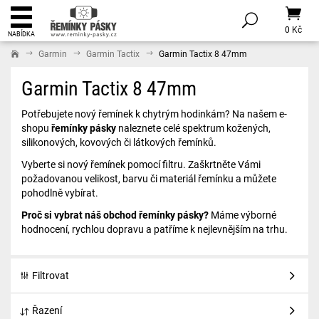
0 Kč
NABÍDKA
Garmin
Garmin Tactix
Garmin Tactix 8 47mm
Garmin Tactix 8 47mm
Potřebujete nový řemínek k chytrým hodinkám? Na našem e-
shopu
řemínky pásky
naleznete celé spektrum kožených,
silikonových, kovových či látkových řemínků.
Vyberte si nový řemínek pomocí filtru. Zaškrtněte Vámi
požadovanou velikost, barvu či materiál řemínku a můžete
pohodlně vybírat.
Proč si vybrat náš obchod řemínky pásky?
Máme výborné
hodnocení, rychlou dopravu a patříme k nejlevnějším na trhu.
Filtrovat
Řazení