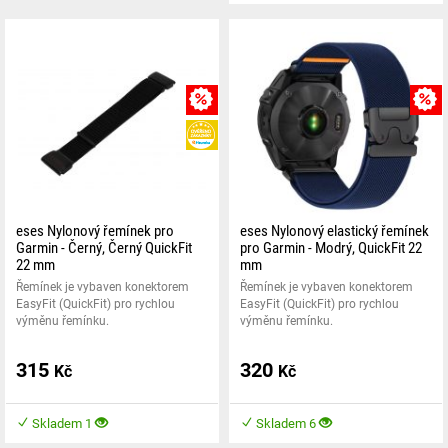
MNOŽSTEVNÍ SLEVA
HEUREKA
eses Nylonový řemínek pro
eses Nylonový elastický řemínek
Garmin - Černý, Černý QuickFit
pro Garmin - Modrý, QuickFit 22
22 mm
mm
Řemínek je vybaven konektorem
Řemínek je vybaven konektorem
EasyFit (QuickFit) pro rychlou
EasyFit (QuickFit) pro rychlou
výměnu řemínku.
výměnu řemínku.
315
320
Kč
Kč
Skladem 1
Skladem 6