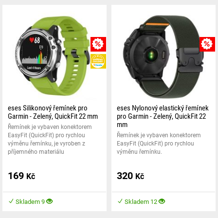
MNOŽSTEVNÍ SLEVA
HEUREKA
eses Silikonový řemínek pro
eses Nylonový elastický řemínek
Garmin - Zelený, QuickFit 22 mm
pro Garmin - Zelený, QuickFit 22
mm
Řemínek je vybaven konektorem
EasyFit (QuickFit) pro rychlou
Řemínek je vybaven konektorem
výměnu řemínku, je vyroben z
EasyFit (QuickFit) pro rychlou
příjemného materiálu
výměnu řemínku.
169
320
Kč
Kč
Skladem 9
Skladem 12