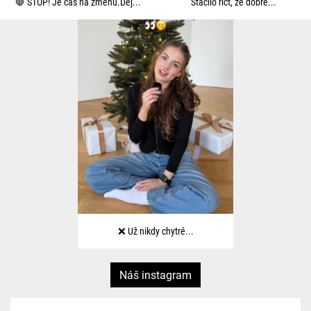
🛑 STOP! Je čas na změnu.Dej...
Stačilo říct, že dobře...
❌ Už nikdy chytré...
Náš instagram