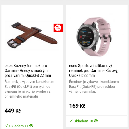
MNOŽSTEVNÍ SLEVA
eses Kožený řemínek pro
eses Sportovní silikonový
Garmin - Hnědý s modrým
řemínek pro Garmin - Růžový,
prošíváním, QuickFit 22 mm
QuickFit 22 mm
Řemínek je vybaven konektorem
Řemínek je vybaven konektorem
EasyFit (QuickFit) pro rychlou
EasyFit (QuickFit) pro rychlou
výměnu řemínku, je vyroben z
výměnu řemínku.
příjemného materiálu
169
Kč
449
Kč
Skladem 10
Skladem 11