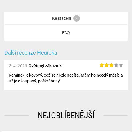
Ke stažení
4
FAQ
Další recenze Heureka
2. 4. 2023
Ověřený zákazník
Řemínek je kovový, což se nikde nepíše. Mám ho necelý měsíc a
už je ošoupaný, poškrábaný
NEJOBLÍBENĚJŠÍ