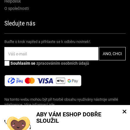
Helpdesk
O společnosti
Sledujte nás
Buďte o krok napřed a přihlaste se k odběru novinek!.
Souhlasím se
zpracováním osobních údajů
Na tomto webu mohou být při tvorbě obsahu využívány nástroje umělé
inteligence. Více informací
zde
.
×
ABY VÁM ESHOP DOBŘE
SLOUŽIL
© Copyright ECLIPSERA s.r.o.