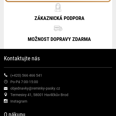
ZÁKAZNICKÁ PODPORA
MOŽNOST DOPRAVY ZDARMA
Kontaktujte nás
(+420) 566 466 541
Po-Pá 7:00-15:00
objednavky@reminky-pasky.cz
Termesivy 41, 58001 Havlíčkův Brod
Instagram
O nákupu