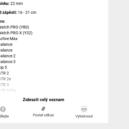
mínku:
22 mm
 zápěstí:
16 - 21 cm
ro:
 Watch PRO (Y80)
 Watch PRO X (Y32)
Active Max
Balance
Balance
Balance 2
Balance 3
ip 5
GTR 2
GTR 2e
GTR 3
GTR 3 Pro
GTR 4
GTR 47 mm
heetah 2 Ultra
Cheetah Pro
Poslat odkaz
ílejte
Vytisknout
Cheetah Speedster (round)
Pace