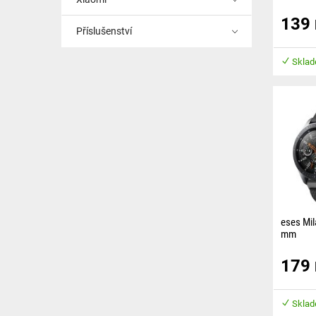
Řemínek 
139
příjemné
Příslušenství
zaručuje
Sklad
eses Mil
mm
Řemínek 
179
magnetic
délka je 
pomocí p
Sklad