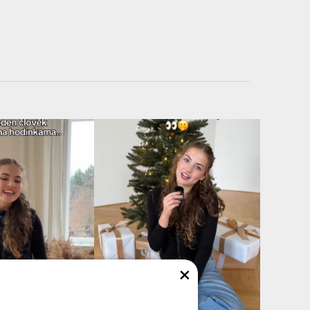
tch 5 Pro
tch GS 3
tch Magic
tch Magic 2 46 mm
tch X5
atch 2 Classic
atch 2 Pro
atch 3
atch 3 Pro
atch 4
atch 4 Pro
atch 5 46 mm
atch Buds
atch GT 2 46 mm
atch GT 2 Pro Classic
atch GT 2 Pro Sport
atch GT 3 46 mm
atch GT 3 Pro 46 mm
atch GT 3 SE 46 mm
×
atch GT 4 46 mm
Watch GT 42 mm/46 mm
atch GT 5 46 mm