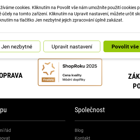
Huawei W
Huawei W
íváme cookies. Kliknutím na Povolit vše nám umožníte použití cookies pro
Huawei W
účely na tomto zařízení. Kliknutím na Upravit nastavení, můžete určit s
 vodou:...
🛑 STOP! Je čas na změnu.Dej...
Stačilo ř
Huawei W
knutím na tlačítko Jen nezbytné jejich zpracování úplně zakázat.
Huawei W
Huawei W
Náš instagram
iGET Bla
iGet FIT 
Upravit nastavení
Madvell A
Madvell 
Madvell 
Mibro Wat
DOPRAVA
ZÁK
Mibro wa
MyKrono
P
MyKrono
MyKronoz
MyKrono
MyKronoz
upu
Společnost
MyKronoz
MyKronoz
MyKrono
ní řád
Blog
NEOGO Sm
povat
Kontakt
NEOGO S