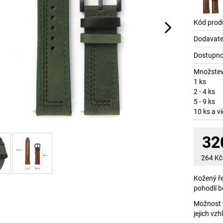
Kód prod
Dodavate
Dostupno
Množstev
1 ks
2 - 4 ks
5 - 9 ks
10 ks a v
32
264
Kč
Kožený ře
pohodlí 
Možnost v
jejich vzh