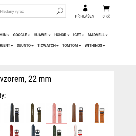
PŘIHLÁŠENÍ
0 Kč
MIN
GOOGLE
HUAWEI
HONOR
IGET
MADVELL
QUENT
SUUNTO
TICWATCH
TOMTOM
WITHINGS
m vzorem, 22 mm
ty: