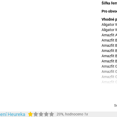
Šířka ře
Pro obvod
Vhodné p
Aligator
Aligator
Amazfit 
Amazfit 
Amazfit 
Amazfit 
Amazfit 
Amazfit B
Amazfit 
Amazfit 
Amazfit 
Amazfit 
Amazfit 
Amazfit 
Amazfit C
Amazfit 
Sd
Amazfit 
Amazfit 
ení Heureka
20%
,
hodnoceno 1x