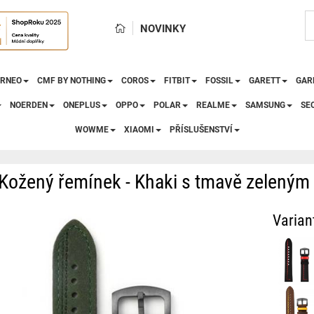
NOVINKY
RNEO
CMF BY NOTHING
COROS
FITBIT
FOSSIL
GARETT
GAR
NOERDEN
ONEPLUS
OPPO
POLAR
REALME
SAMSUNG
SE
WOWME
XIAOMI
PŘÍSLUŠENSTVÍ
Kožený řemínek - Khaki s tmavě zelený
Varian