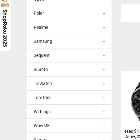
Polar
Realme
Samsung
Sequent
Suunto
TicWatch
TomTom
Withings
WowME
eses Sil
Černý, 
Xiaomi