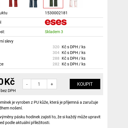
uktu
1530002181
l
st:
Skladem 3
ní slevy
320
Kč s DPH / ks
304
Kč s DPH / ks
288
Kč s DPH / ks
íce
282
Kč s DPH / ks
0
Kč
-
+
 bez DPH
mínek je vyroben z PU kůže, která je příjemná a zaručuje
během nošení.
ýměny pásku hodinek zajistí to, že si každý může upravit
led podle aktuální příležitosti.