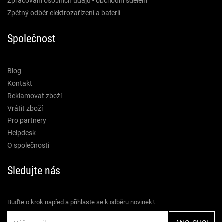
Zpracování osobních údajů - obchodní sdělení
Zpětný odběr elektrozařízení a baterií
Společnost
Blog
Kontakt
Reklamovat zboží
Vrátit zboží
Pro partnery
Helpdesk
O společnosti
Sledujte nás
Buďte o krok napřed a přihlaste se k odběru novinek!.