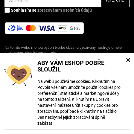
Souhlasím se
zpracováním osobních údajů
Na tomto webu mohou být při tvorbě obsahu využívány nástroje umělé
inteligence. Více informací
zde
.
×
ABY VÁM ESHOP DOBŘE
SLOUŽIL
© Copyright ECLIPSERA s.r.o.
Všechna práva vyhrazena
Na webu používáme cookies. Kliknutím na
Povolit vše nám umožníte použití cookies pro
Slovenská verze
preferenční, statistické a marketingové účely
HU
na tomto zařízení. Kliknutím na Upravit
RO
nastavení, můžete určit skupiny cookies pro
zpracování, popřípadě kliknutím na tlačítko
Jen nezbytné jejich zpracování úplně
Zobrazit klasickou verzi
zakázat.
Vytvořil