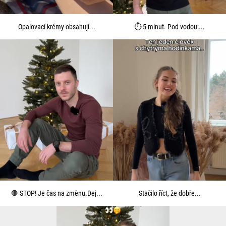
Opalovací krémy obsahují...
⏱️ 5 minut. Pod vodou:...
🛑 STOP! Je čas na změnu.Dej...
Stačilo říct, že dobře...