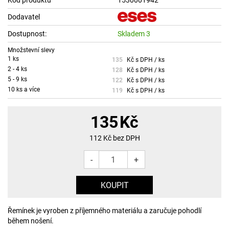
Dodavatel
Dostupnost:
Skladem 3
Množstevní slevy
1 ks
135
Kč s DPH / ks
2 - 4 ks
128
Kč s DPH / ks
5 - 9 ks
122
Kč s DPH / ks
10 ks a více
119
Kč s DPH / ks
135
Kč
112
Kč bez DPH
-
+
Řemínek je vyroben z příjemného materiálu a zaručuje pohodlí
během nošení.