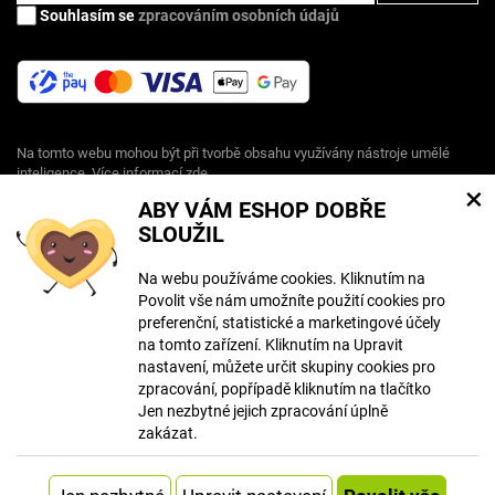
Souhlasím se
zpracováním osobních údajů
Na tomto webu mohou být při tvorbě obsahu využívány nástroje umělé
inteligence. Více informací
zde
.
×
ABY VÁM ESHOP DOBŘE
SLOUŽIL
© Copyright ECLIPSERA s.r.o.
Všechna práva vyhrazena
Na webu používáme cookies. Kliknutím na
Slovenská verze
Povolit vše nám umožníte použití cookies pro
preferenční, statistické a marketingové účely
HU
na tomto zařízení. Kliknutím na Upravit
RO
nastavení, můžete určit skupiny cookies pro
zpracování, popřípadě kliknutím na tlačítko
Zobrazit klasickou verzi
Jen nezbytné jejich zpracování úplně
zakázat.
Vytvořil
Systém