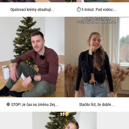
Opalovací krémy obsahují...
⏱️ 5 minut. Pod vodou:...
🛑 STOP! Je čas na změnu.Dej...
Stačilo říct, že dobře...