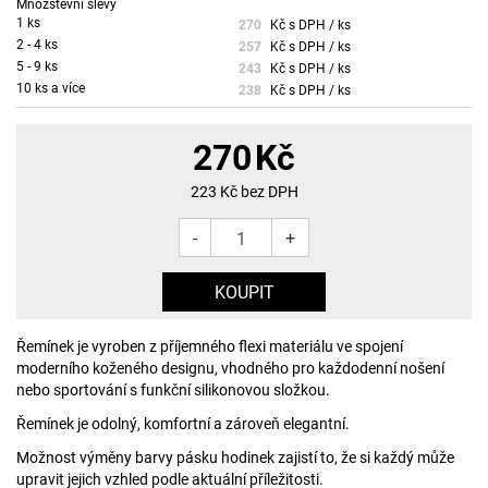
Množstevní slevy
1 ks
270
Kč s DPH / ks
2 - 4 ks
257
Kč s DPH / ks
5 - 9 ks
243
Kč s DPH / ks
10 ks a více
238
Kč s DPH / ks
270
Kč
223
Kč bez DPH
-
+
Řemínek je vyroben z příjemného flexi materiálu ve spojení
moderního koženého designu, vhodného pro každodenní nošení
nebo sportování s funkční silikonovou složkou.
Řemínek je odolný, komfortní a zároveň elegantní.
Možnost výměny barvy pásku hodinek zajistí to, že si každý může
upravit jejich vzhled podle aktuální příležitosti.